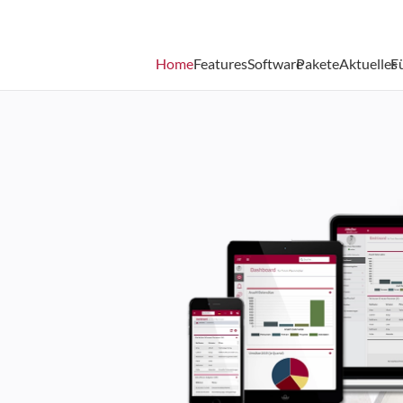
Home
Features
Software
Pakete
Aktuelles
F