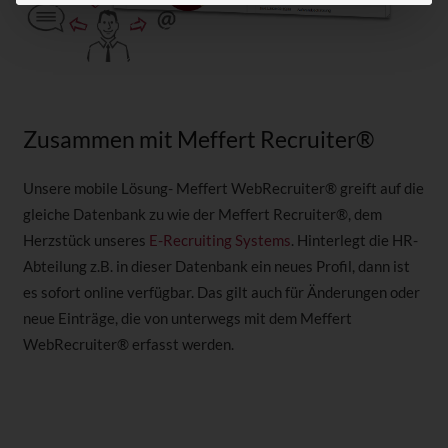
Zusammen mit Meffert Recruiter®
Unsere mobile Lösung- Meffert WebRecruiter® greift auf die
gleiche Datenbank zu wie der Meffert Recruiter®, dem
Herzstück unseres
E-Recruiting Systems
. Hinterlegt die HR-
Abteilung z.B. in dieser Datenbank ein neues Profil, dann ist
es sofort online verfügbar. Das gilt auch für Änderungen oder
neue Einträge, die von unterwegs mit dem Meffert
WebRecruiter® erfasst werden.