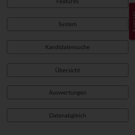
Features
Kont
System
Kandidatensuche
Übersicht
Auswertungen
Datenabgleich