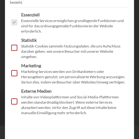
besteht.
Reporting
Es folgt eine Liste der Service-Gruppen, für die eine Einwilligu
Essenziell
Individuelle Auswertungen und Berichte reflektieren
Essenzielle Services ermöglichen grundlegende Funktionen und
Ihr Tagesgeschäft
sind für das ordnungsgemäße Funktionieren der Website
erforderlich.
Statistik
Statistik-Cookies sammeln Nutzungsdaten, die uns Aufschluss
darüber geben, wie unsere Besucher mit unserer Website
Intuitives Bedienkonzept
umgehen.
Schnelles und effektives Arbeiten durch eine
Marketing
Marketing Services werden von Drittanbietern oder
benutzerfreundliche Bedienung
Herausgebern genutzt, um personalisierte Werbung anzuzeigen.
Sie tun dies, indem sie Besucher über Websites hinweg verfolgen.
Externe Medien
Inhalte von Videoplattformen und Social-Media-Plattformen
Feature-Übersicht
werden standardmäßig blockiert. Wenn externe Services
akzeptiert werden, ist für den Zugriff auf diese Inhalte keine
manuelle Einwilligung mehr erforderlich.