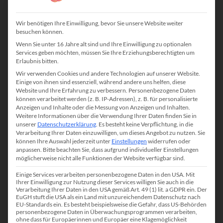
Flexible Schnittstellen
Wir benötigen Ihre Einwilligung, bevor Sie unsere Website weiter
besuchen können.
Zusammenarbeit mit sozialen Netzwerken,
Wenn Sie unter 16 Jahre alt sind und Ihre Einwilligung zu optionalen
Jobbörsen und anderen Anwendungen
Services geben möchten, müssen Sie Ihre Erziehungsberechtigten um
Erlaubnis bitten.
Wir verwenden Cookies und andere Technologien auf unserer Website.
Einige von ihnen sind essenziell, während andere uns helfen, diese
Website und Ihre Erfahrung zu verbessern.
Personenbezogene Daten
Zeitersparnis
können verarbeitet werden (z. B. IP-Adressen), z. B. für personalisierte
Anzeigen und Inhalte oder die Messung von Anzeigen und Inhalten.
Arbeitserleichterung und Zeitersparnis durch die
Weitere Informationen über die Verwendung Ihrer Daten finden Sie in
Integration von Outlook & Meffert CVparser®
unserer
Datenschutzerklärung
.
Es besteht keine Verpflichtung, in die
Verarbeitung Ihrer Daten einzuwilligen, um dieses Angebot zu nutzen.
Sie
können Ihre Auswahl jederzeit unter
Einstellungen
widerrufen oder
anpassen.
Bitte beachten Sie, dass aufgrund individueller Einstellungen
möglicherweise nicht alle Funktionen der Website verfügbar sind.
Offline-Verfügbarkeit
Einige Services verarbeiten personenbezogene Daten in den USA. Mit
Ihre Recruiting-Datenbank ist On- und Offline
Ihrer Einwilligung zur Nutzung dieser Services willigen Sie auch in die
Verarbeitung Ihrer Daten in den USA gemäß Art. 49 (1) lit. a GDPR ein. Der
verfügbar
EuGH stuft die USA als ein Land mit unzureichendem Datenschutz nach
EU-Standards ein. Es besteht beispielsweise die Gefahr, dass US-Behörden
personenbezogene Daten in Überwachungsprogrammen verarbeiten,
ohne dass für Europäerinnen und Europäer eine Klagemöglichkeit