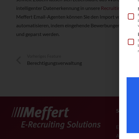
intelligenter Datenerkennung in unsere
Recruiting Softwa
Meffert Email-Agenten können Sie den Import von Lebens
automatisieren, indem eingehende Bewerbungen per E-Ma
und geparst werden.
Vorheriges Feature
Berechtigungsverwaltung
Software
E-Recruiti
All-in-One