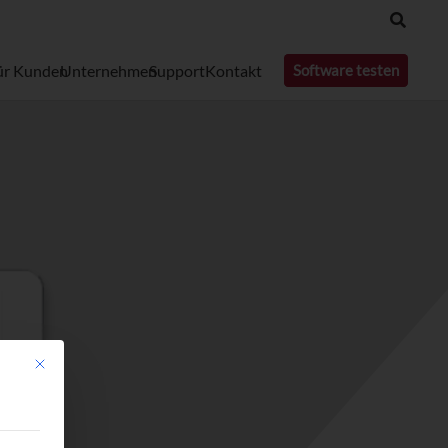
ür Kunden
Unternehmen
Support
Kontakt
Software testen
Mit diesem Button wird der Dialog geschlossen. Seine Funktionalität ist identisc