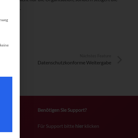
Vielfaches.
inweg
 keine
Nächstes Feature
Datenschutzkonforme Weitergabe
Benötigen Sie Support?
Für Support bitte
hier
klicken