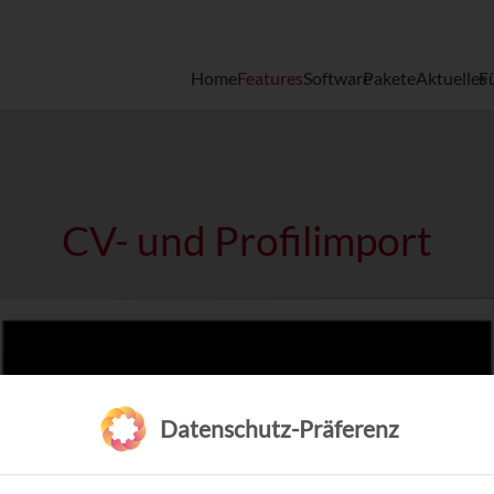
Home
Features
Software
Pakete
Aktuelles
F
CV- und Profilimport
Datenschutz-Präferenz