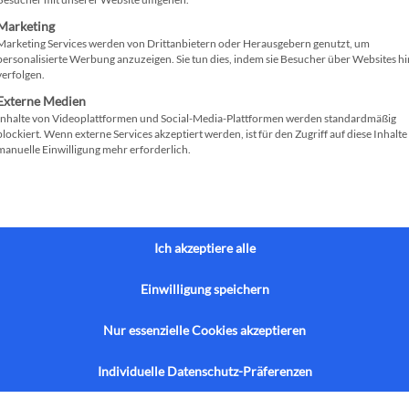
re
importieren. Mit dem
Effizienz Ihrer Arbeit um ein 
Marketing
Marketing Services werden von Drittanbietern oder Herausgebern genutzt, um
läufen zu 100 %
personalisierte Werbung anzuzeigen. Sie tun dies, indem sie Besucher über Websites h
il automatisch verarbeitet
verfolgen.
Externe Medien
Inhalte von Videoplattformen und Social-Media-Plattformen werden standardmäßig
blockiert. Wenn externe Services akzeptiert werden, ist für den Zugriff auf diese Inhalte
manuelle Einwilligung mehr erforderlich.
Ich akzeptiere alle
Einwilligung speichern
Aktuelles
Nur essenzielle Cookies akzeptieren
Individuelle Datenschutz-Präferenzen
ng Software
Newsletter
Termine