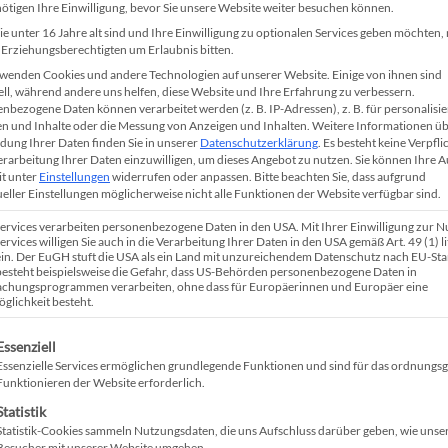
ötigen Ihre Einwilligung, bevor Sie unsere Website weiter besuchen können.
e unter 16 Jahre alt sind und Ihre Einwilligung zu optionalen Services geben möchten
e Erziehungsberechtigten um Erlaubnis bitten.
wenden Cookies und andere Technologien auf unserer Website. Einige von ihnen sind
ell, während andere uns helfen, diese Website und Ihre Erfahrung zu verbessern.
nbezogene Daten können verarbeitet werden (z. B. IP-Adressen), z. B. für personalisie
n und Inhalte oder die Messung von Anzeigen und Inhalten.
Weitere Informationen üb
ung Ihrer Daten finden Sie in unserer
Datenschutzerklärung
.
Es besteht keine Verpfli
Verarbeitung Ihrer Daten einzuwilligen, um dieses Angebot zu nutzen.
Sie können Ihre 
it unter
Einstellungen
widerrufen oder anpassen.
Bitte beachten Sie, dass aufgrund
ueller Einstellungen möglicherweise nicht alle Funktionen der Website verfügbar sind.
Services verarbeiten personenbezogene Daten in den USA. Mit Ihrer Einwilligung zur 
ervices willigen Sie auch in die Verarbeitung Ihrer Daten in den USA gemäß Art. 49 (1) lit
n. Der EuGH stuft die USA als ein Land mit unzureichendem Datenschutz nach EU-St
 besteht beispielsweise die Gefahr, dass US-Behörden personenbezogene Daten in
chungsprogrammen verarbeiten, ohne dass für Europäerinnen und Europäer eine
glichkeit besteht.
Ihre Vorteile
gt eine Liste der Service-Gruppen, für die eine Einwilligung ertei
Essenziell
Essenzielle Services ermöglichen grundlegende Funktionen und sind für das ordnung
Funktionieren der Website erforderlich.
Sie Profile von Kandidaten
Organisation ist das A und O
Statistik
er vollautomatisch und
laden Sie komplette Lebenslä
Statistik-Cookies sammeln Nutzungsdaten, die uns Aufschluss darüber geben, wie unse
 PDF-Dokumenten mit
zentral steuern. Das erleicht
Besucher mit unserer Website umgehen.