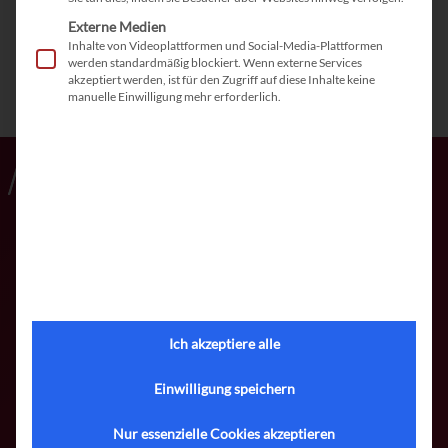
Externe Medien
Inhalte von Videoplattformen und Social-Media-Plattformen
werden standardmäßig blockiert. Wenn externe Services
akzeptiert werden, ist für den Zugriff auf diese Inhalte keine
manuelle Einwilligung mehr erforderlich.
Meffert Software GmbH & Co. KG
Daimlerring 4
65205 Wiesbaden-Nordenstadt
Ich akzeptiere alle
Telefon:
+49 (0)6122 7001-0
Einwilligung speichern
Telefax:
+49 (0)6122 7001-44
E-Mail:
info@meffert.de
Nur essenzielle Cookies akzeptieren