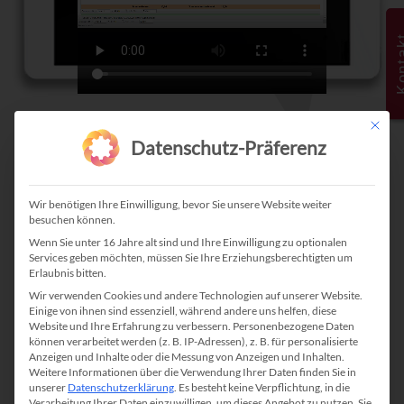
Kont
Mit die
Datenschutz-Präferenz
Wir benötigen Ihre Einwilligung, bevor Sie unsere Website weiter
besuchen können.
Wenn Sie unter 16 Jahre alt sind und Ihre Einwilligung zu optionalen
Services geben möchten, müssen Sie Ihre Erziehungsberechtigten um
Erlaubnis bitten.
Funktionen
Wir verwenden Cookies und andere Technologien auf unserer Website.
Einige von ihnen sind essenziell, während andere uns helfen, diese
Website und Ihre Erfahrung zu verbessern.
Personenbezogene Daten
Mit dem Meffert
WebRecruiter® &
Recruiter® können Sie
können verarbeitet werden (z. B. IP-Adressen), z. B. für personalisierte
Anzeigen und Inhalte oder die Messung von Anzeigen und Inhalten.
direkt E-Rechnungen als PDF mit integrierter XML-Struktur
Weitere Informationen über die Verwendung Ihrer Daten finden Sie in
erzeugen. Sie bequem und vollautomatisch Ihre Rechnungen
unserer
Datenschutzerklärung
.
Es besteht keine Verpflichtung, in die
Verarbeitung Ihrer Daten einzuwilligen, um dieses Angebot zu nutzen.
Sie