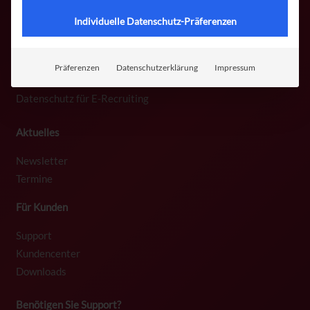
Software
Individuelle Datenschutz-Präferenzen
E-Recruiting Software
All-in-One
Präferenzen
Datenschutzerklärung
Impressum
Social Media Recruiting
Datenschutz für E-Recruiting
Aktuelles
Newsletter
Termine
Für Kunden
Support
Kundencenter
Downloads
Benötigen Sie Support?