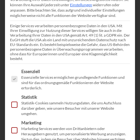
aus den jeweiligen Projekten. Zudem haben Sie die
können Ihre Auswahl jederzeit unter
Einstellungen
widerrufen oder
Möglichkeit, mit wenigen Klicks Rechnungslisten abzurufen,
anpassen.
Bitte beachten Sie, dass aufgrund individueller Einstellungen
möglicherweise nicht alle Funktionen der Website verfügbar sind.
Kosten sowie Einnahmen zu verwalten und detaillierte
Einige Services verarbeiten personenbezogene Daten in den USA. Mit
wirtschaftliche Auswertungen zu erstellen.
Ihrer Einwilligung zur Nutzung dieser Services willigen Sie auch in die
Verarbeitung Ihrer Daten in den USA gemäß Art. 49 (1) lit. a GDPR ein. Der
Ihre Vorteile
EuGH stuft die USA als ein Land mit unzureichendem Datenschutz nach
EU-Standards ein. Es besteht beispielsweise die Gefahr, dass US-Behörden
personenbezogene Daten in Überwachungsprogrammen verarbeiten,
ohne dass für Europäerinnen und Europäer eine Klagemöglichkeit
Alles aus einer Hand – oder Software! Mit dem Meffert
besteht.
WebRecruiter® & Recruiter® können Sie sich eine separate
Es folgt eine Liste der Service-Gruppen, für die eine Einwilligu
Essenziell
Rechnungssoftware oder die aufwändige
Essenzielle Services ermöglichen grundlegende Funktionen und
Rechnungserstellung in Text-Tools sparen. Zudem erfüllen die
sind für das ordnungsgemäße Funktionieren der Website
erforderlich.
E-Rechnungen die Anforderungen nach EN-16931 mit dem
Statistik
ZUGFeRD-Profil „Comfort“. So gewinnen Sie mehr Zeit, um
Statistik-Cookies sammeln Nutzungsdaten, die uns Aufschluss
sich Ihrem Kernbusiness sowie Ihren Kunden zu widmen.
darüber geben, wie unsere Besucher mit unserer Website
umgehen.
Marketing
Marketing Services werden von Drittanbietern oder
Vorheriges Feature
Nächstes Feature
Herausgebern genutzt, um personalisierte Werbung anzuzeigen.
Sie tun dies, indem sie Besucher über Websites hinweg verfolgen.