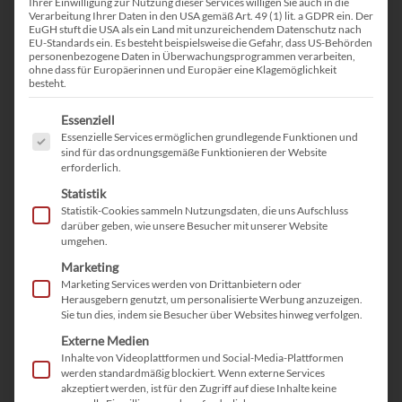
Ihrer Einwilligung zur Nutzung dieser Services willigen Sie auch in die
dass sie gezielter auf die Bedürfnisse von Arbeitgebern
Verarbeitung Ihrer Daten in den USA gemäß Art. 49 (1) lit. a GDPR ein. Der
und Arbeitssuchenden eingehen können.
EuGH stuft die USA als ein Land mit unzureichendem Datenschutz nach
EU-Standards ein. Es besteht beispielsweise die Gefahr, dass US-Behörden
personenbezogene Daten in Überwachungsprogrammen verarbeiten,
Meta-Job-Portale:
Diese Plattformen durchsuchen
ohne dass für Europäerinnen und Europäer eine Klagemöglichkeit
andere Job-Portale nach Stellenangeboten und
besteht.
verlinken die Nutzer auf die entsprechenden Anzeigen.
Es folgt eine Liste der Service-Gruppen, für die eine Einwilligu
Essenziell
Sie sind vergleichbar mit Jobsuchmaschinen.
Essenzielle Services ermöglichen grundlegende Funktionen und
sind für das ordnungsgemäße Funktionieren der Website
Kommerzielle und kostenfreie Portale:
Kommerzielle
erforderlich.
Job-Portale berechnen Unternehmen für das Schalten
Statistik
von Stellenanzeigen, während kostenfreie Portale
Statistik-Cookies sammeln Nutzungsdaten, die uns Aufschluss
darüber geben, wie unsere Besucher mit unserer Website
sowohl Unternehmen als auch Arbeitssuchenden die
umgehen.
Nutzung ohne Gebühren ermöglichen. Freemium-
Marketing
Modelle bieten eine Mischung aus beiden, bei denen
Marketing Services werden von Drittanbietern oder
grundlegende Dienste kostenlos sind, während
Herausgebern genutzt, um personalisierte Werbung anzuzeigen.
Sie tun dies, indem sie Besucher über Websites hinweg verfolgen.
Zusatzleistungen kostenpflichtig sind.
Externe Medien
Inhalte von Videoplattformen und Social-Media-Plattformen
Produkte und Dienstleistungen für Unternehmen
werden standardmäßig blockiert. Wenn externe Services
Die Hauptdienstleistung von Job-Portalen ist das Schalten
akzeptiert werden, ist für den Zugriff auf diese Inhalte keine