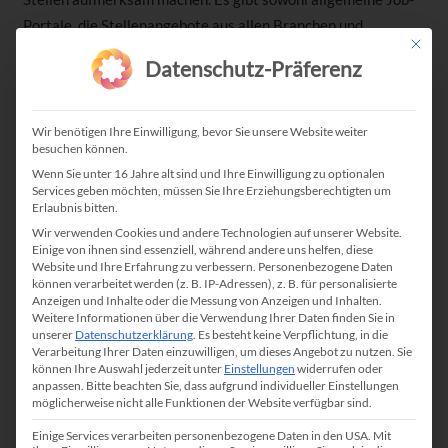
Portale, die Stellenangebote aus allen Branchen und
Mit die
Regionen enthalten, als auch spezialisierte Portale, die sich
Datenschutz-Präferenz
auf bestimmte Branchen, Berufsgruppen oder Standorte
konzentrieren. Neben Stellenangeboten bieten viele Portale
auch Ratschläge und Artikel zu Karriere- und Jobthemen an.
Wir benötigen Ihre Einwilligung, bevor Sie unsere Website weiter
besuchen können.
Arten von Job-Portalen
Wenn Sie unter 16 Jahre alt sind und Ihre Einwilligung zu optionalen
Services geben möchten, müssen Sie Ihre Erziehungsberechtigten um
Job-Portale lassen sich in verschiedene Kategorien
Erlaubnis bitten.
unterteilen:
Wir verwenden Cookies und andere Technologien auf unserer Website.
Einige von ihnen sind essenziell, während andere uns helfen, diese
Generalisten:
Diese Portale bieten Stellenangebote aus
Website und Ihre Erfahrung zu verbessern.
Personenbezogene Daten
können verarbeitet werden (z. B. IP-Adressen), z. B. für personalisierte
allen Branchen und Regionen an. Sie haben ein
Anzeigen und Inhalte oder die Messung von Anzeigen und Inhalten.
umfangreiches Angebot, das durch Suchkriterien
Weitere Informationen über die Verwendung Ihrer Daten finden Sie in
unserer
Datenschutzerklärung
.
Es besteht keine Verpflichtung, in die
gefiltert werden kann.
Verarbeitung Ihrer Daten einzuwilligen, um dieses Angebot zu nutzen.
Sie
können Ihre Auswahl jederzeit unter
Einstellungen
widerrufen oder
Spezialisten:
Diese Portale sind auf bestimmte
anpassen.
Bitte beachten Sie, dass aufgrund individueller Einstellungen
Branchen, Berufsgruppen, Regionen oder
möglicherweise nicht alle Funktionen der Website verfügbar sind.
Karrierephasen spezialisiert. Sie bieten den Vorteil,
Einige Services verarbeiten personenbezogene Daten in den USA. Mit