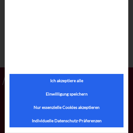
Portalen
können Unternehmen ihre Reichweite erhöhen und
die passenden Kandidaten effizienter finden, während
Arbeitssuchende schneller und gezielter nach passenden
Jobmöglichkeiten suchen können.
Zurück zur Übersicht
Ich akzeptiere alle
Einwilligung speichern
Nur essenzielle Cookies akzeptieren
Meffert Software GmbH & Co. KG
Daimlerring 4
Individuelle Datenschutz-Präferenzen
65205 Wiesbaden-Nordenstadt