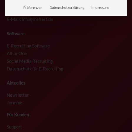
Telefon:
+49 (0)6122 7001-0
Präferenzen
Datenschutzerklärung
Impressum
Telefax:
+49 (0)6122 7001-44
E-Mail:
info@meffert.de
Software
E-Recruiting Software
All-in-One
Social Media Recruiting
Datenschutz für E-Recruiting
Aktuelles
Newsletter
Termine
Für Kunden
Support