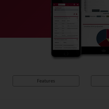
Features