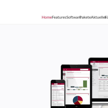
Home
Features
Software
Pakete
Aktuelles
F