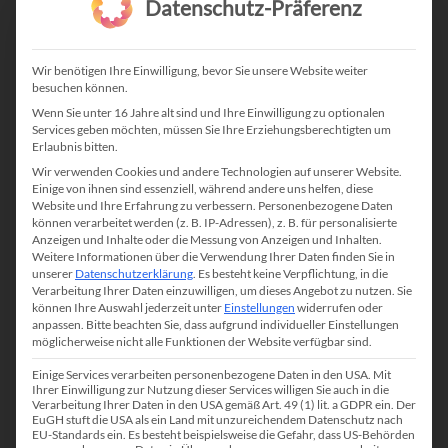
Datenschutz-Präferenz
Kundenportal
Dashboard
Wir benötigen Ihre Einwilligung, bevor Sie unsere Website weiter
besuchen können.
Wenn Sie unter 16 Jahre alt sind und Ihre Einwilligung zu optionalen
Services geben möchten, müssen Sie Ihre Erziehungsberechtigten um
Erlaubnis bitten.
Mobile Recruiting
Wir verwenden Cookies und andere Technologien auf unserer Website.
Cloud / On-Premise
Einige von ihnen sind essenziell, während andere uns helfen, diese
Website und Ihre Erfahrung zu verbessern.
Personenbezogene Daten
Reportings
können verarbeitet werden (z. B. IP-Adressen), z. B. für personalisierte
Anzeigen und Inhalte oder die Messung von Anzeigen und Inhalten.
Dokumentenverwaltung
Weitere Informationen über die Verwendung Ihrer Daten finden Sie in
unserer
Datenschutzerklärung
.
Es besteht keine Verpflichtung, in die
Outlook, Word und Excel Integration
Verarbeitung Ihrer Daten einzuwilligen, um dieses Angebot zu nutzen.
Sie
können Ihre Auswahl jederzeit unter
Einstellungen
widerrufen oder
anpassen.
Bitte beachten Sie, dass aufgrund individueller Einstellungen
möglicherweise nicht alle Funktionen der Website verfügbar sind.
Individuelle Berechtigungen
Einige Services verarbeiten personenbezogene Daten in den USA. Mit
Ihrer Einwilligung zur Nutzung dieser Services willigen Sie auch in die
Rechnungserstellung und Überwachung
Verarbeitung Ihrer Daten in den USA gemäß Art. 49 (1) lit. a GDPR ein. Der
EuGH stuft die USA als ein Land mit unzureichendem Datenschutz nach
Aufwandserfassung
EU-Standards ein. Es besteht beispielsweise die Gefahr, dass US-Behörden