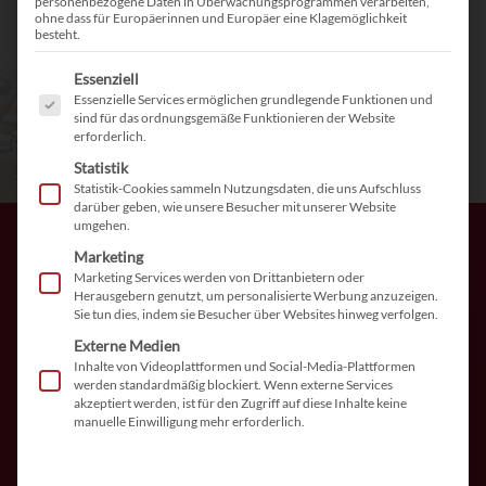
personenbezogene Daten in Überwachungsprogrammen verarbeiten,
Wiedervorlagenmanagement
ohne dass für Europäerinnen und Europäer eine Klagemöglichkeit
besteht.
Telefonie und SMS Funktionen
Es folgt eine Liste der Service-Gruppen, für die eine Einwilligu
Essenziell
Essenzielle Services ermöglichen grundlegende Funktionen und
sind für das ordnungsgemäße Funktionieren der Website
erforderlich.
Jetzt testen!
Statistik
Statistik-Cookies sammeln Nutzungsdaten, die uns Aufschluss
darüber geben, wie unsere Besucher mit unserer Website
umgehen.
Die Software für ein effektives
Marketing
Bewerbermanagement
Marketing Services werden von Drittanbietern oder
Herausgebern genutzt, um personalisierte Werbung anzuzeigen.
Sie tun dies, indem sie Besucher über Websites hinweg verfolgen.
Komplexe Abläufe, von der Stellenplanung, der folgenden
Externe Medien
Ausschreibung über die breitgefächerte Suche bis hin zur
Inhalte von Videoplattformen und Social-Media-Plattformen
werden standardmäßig blockiert. Wenn externe Services
Auswahl des geeigneten Bewerbers, werden weitestgehend
akzeptiert werden, ist für den Zugriff auf diese Inhalte keine
automatisiert und ermöglichen effektives Arbeiten im
manuelle Einwilligung mehr erforderlich.
Bewerbermanagement Ihres Unternehmens. Statt steifer
Massenware bietet unsere Bewerbermanagement Software