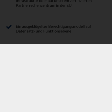
Infrastruktur oder auf unserem zertifizierten
Partnerrechenzentrum in der EU
Ein ausgeklügeltes Berechtigungsmodell auf
Datensatz- und Funktionsebene
Bei Bedarf zusätzlicher Schutz mittels One-Time-
Passwort oder Security Toke
Verschlüsselte Datenverbindung
mehr erfahren