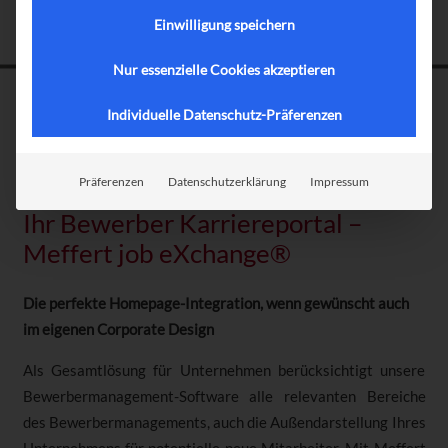
Einwilligung speichern
Nur essenzielle Cookies akzeptieren
Individuelle Datenschutz-Präferenzen
Präferenzen
Datenschutzerklärung
Impressum
Ihr Bewerber Karriereportal –
Meffert job eXchange®
Die perfekte Homepage-Integration, wenn gewünscht auch
im eigenen Corporate Design
Als Gesamtlösung für Unternehmen berücksichtigt unsere
Bewerbermanagement-Software alle relevanten Bereiche
des Bewerbermanagements, auch die Außendarstellung Ihres